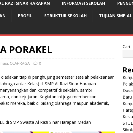
AL RAZI SINAR HARAPAN
INFORMASI SEKOLAH
PENGU
PAN
PROFIL
STRUKTUR SEKOLAH
TUJUAN SMP AL
A PORAKEL
Cari
rmasi
,
OLAHRAGA
0
Re
diadakan tiap di penghujung semester setelah pelaksanaan
Kunj
ahraga antar Kelas) di SMP Al Razi Sinar Harapan
Pelak
menyenangkan dan kompetitif di sekolah, sambil
Dasa
 sama, dan kejujuran. Kegiatan ini juga memberikan
Baru
akat mereka, baik di bidang olahraga maupun akademik,
Kunju
Hara
Kesi
EL di SMP Swasta Al Razi Sinar Harapan Medan
STUD
Sibol