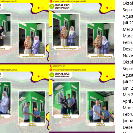
Okto
Sept
Agus
Juli 
Mei 
Mare
Febru
Dese
Nove
Okto
Sept
Agus
Juli 
Juni 
Mei 
April
Mare
Febru
Janua
Dese