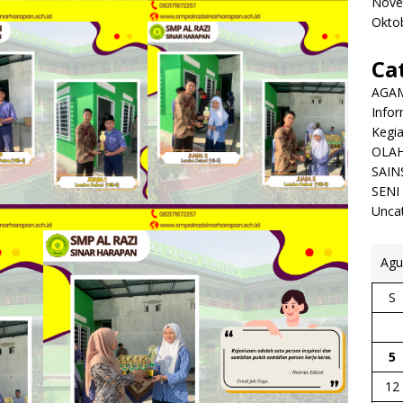
Nove
Okto
Ca
AGA
Infor
Kegi
OLA
SAIN
SENI
Unca
Agu
S
5
12