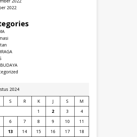
mber 2022
ber 2022
tegories
MA
masi
atan
HRAGA
S
 BUDAYA
tegorized
stus 2024
S
R
K
J
S
M
1
2
3
4
6
7
8
9
10
11
13
14
15
16
17
18