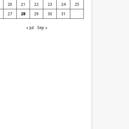
20
21
22
23
24
25
27
28
29
30
31
« Jul
Sep »