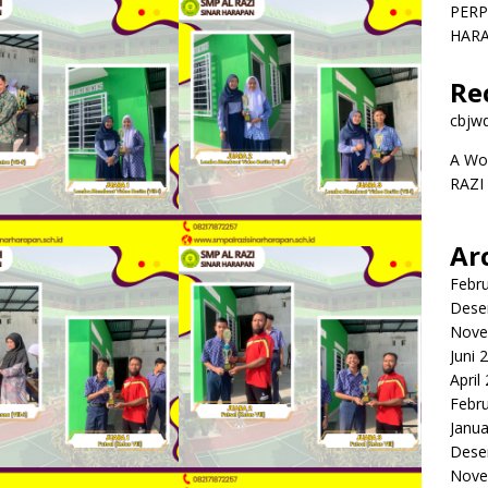
PERP
HAR
Re
cbjw
A Wo
RAZI
Ar
Febru
Dese
Nove
Juni 
April
Febru
Janua
Dese
Nove