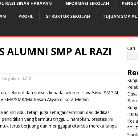
AL RAZI SINAR HARAPAN
INFORMASI SEKOLAH
PENGU
PAN
PROFIL
STRUKTUR SEKOLAH
TUJUAN SMP AL
S ALUMNI SMP AL RAZI
Cari
Re
i
,
Kegiatan
0
Kunj
Pelak
uh, selamat dan sukses kepada seluruh siswa/siswi SMP Al
Dasa
s ke SMA/SMK/Madrasah Aliyah di kota Medan.
Baru
Kunju
ian individu, tetapi juga sebagai cerminan dari dedikasi
Hara
endidikan yang bermutu tinggi. Diharapkan, prestasi ini
Kesi
untuk terus berjuang dan menggapai cita-cita mereka tanpa
STUD
Sibol