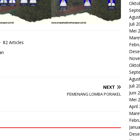
Okto
Sept
Agus
Juli 
Mei 
Mare
82 Articles
Febru
Dese
an
Nove
Okto
Sept
Agus
Juli 
NEXT
Juni 
PEMENANG LOMBA PORAKEL
Mei 
April
Mare
Febru
Janua
Dese