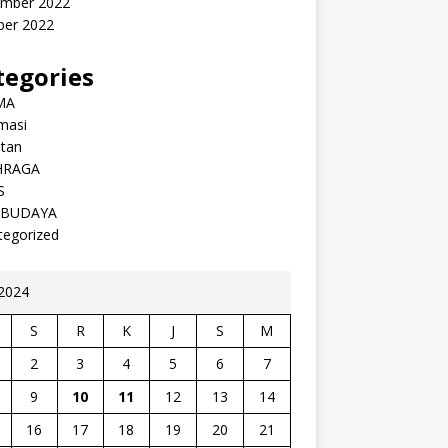
mber 2022
ber 2022
tegories
MA
masi
atan
HRAGA
S
 BUDAYA
tegorized
 2024
S
R
K
J
S
M
2
3
4
5
6
7
9
10
11
12
13
14
16
17
18
19
20
21