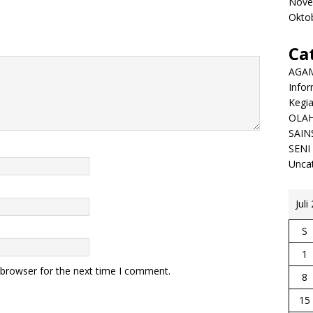
Nove
Okto
Ca
AGA
Infor
Kegi
OLA
SAIN
SENI
Unca
Juli
S
1
 browser for the next time I comment.
8
15