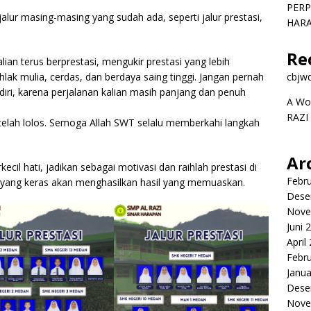
PERP
jalur masing-masing yang sudah ada, seperti jalur prestasi,
HAR
Re
lian terus berprestasi, mengukir prestasi yang lebih
lak mulia, cerdas, dan berdaya saing tinggi. Jangan pernah
cbjw
iri, karena perjalanan kalian masih panjang dan penuh
A Wo
RAZI
 telah lolos. Semoga Allah SWT selalu memberkahi langkah
Ar
cil hati, jadikan sebagai motivasi dan raihlah prestasi di
Febru
ha yang keras akan menghasilkan hasil yang memuaskan.
Dese
Nove
Juni 
April
Febru
Janua
Dese
Nove