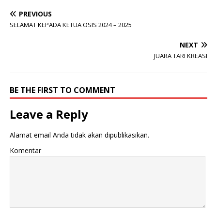
PREVIOUS
SELAMAT KEPADA KETUA OSIS 2024 – 2025
NEXT
JUARA TARI KREASI
BE THE FIRST TO COMMENT
Leave a Reply
Alamat email Anda tidak akan dipublikasikan.
Komentar