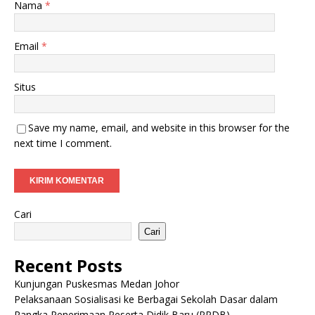
Nama
*
Email
*
Situs
Save my name, email, and website in this browser for the
next time I comment.
Cari
Cari
Recent Posts
Kunjungan Puskesmas Medan Johor
Pelaksanaan Sosialisasi ke Berbagai Sekolah Dasar dalam
Rangka Penerimaan Peserta Didik Baru (PPDB)